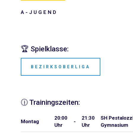
A-JUGEND
🏆 Spielklasse:
BEZIRKSOBERLIGA
🕧 Trainingszeiten:
20:00
21:30
SH Pestalozz
Montag
-
Uhr
Uhr
Gymnasium